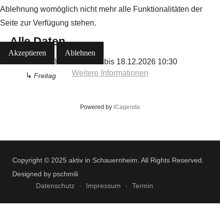
Ablehnung womöglich nicht mehr alle Funktionalitäten der
Seite zur Verfügung stehen.
Alle Daten
Akzeptieren
Ablehnen
Von
09.01.2026
10:30
bis
18.12.2026
10:30
Weitere Informationen
↳
Freitag
Powered by
iCagenda
Copyright © 2025 aktiv in Schauernheim. All Rights Reserved.
Designed by pschmili
Datenschutz
Impressum
Termin