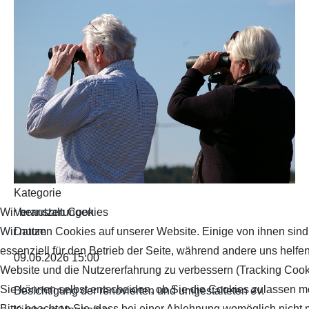
Spielenachmittag
Sturzprophylaxe
Veranstaltungen
Verabredungen
Zamme singe
Kategorie
Wanderungen
Veranstaltungen
Wir benutzen Cookies
Datum
Wir nutzen Cookies auf unserer Website. Einige von ihnen sind
essenziell für den Betrieb der Seite, während andere uns helfen
09.06.2026
15:00
Website und die Nutzererfahrung zu verbessern (Tracking Cook
Sie können selbst entscheiden, ob Sie die Cookies zulassen m
Besichtigung der renovierten und umgestalteten ev.
Bitte beachten Sie, dass bei einer Ablehnung womöglich nicht