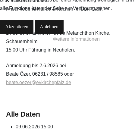
Kirche in Neuhofen.
alle Funktionalitäten der Seite zur Verfügung stehen.
Anschließend Kaffee & Kuchen im Dorf-Café.
Akzeptieren
Ablehnen
14:30 Uhr, Fahrt mit Pkw ab Melanchthon Kirche,
Weitere Informationen
Schauernheim
15:00 Uhr Führung in Neuhofen.
Anmeldung bis 2.6.2026 bei
Beate Özer, 06231 / 98585 oder
beate.oezer@evkirchepfalz.de
Alle Daten
09.06.2026
15:00