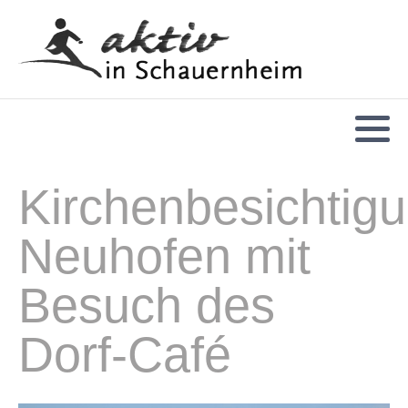
ÜBERSICHT
Arbeiten am Computer
Kirchenbesichtig
Cafe´-Nachmittage
Neuhofen mit
Geselligkeit
Besuch des
Handy-Cafe
Dorf-Café
Origami
Rote Couch