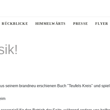
RÜCKBLICKE
HIMMELWÄRTS
PRESSE
FLYER
sik!
aus seinem brandneu erschienen Buch "Teufels Kreis" und spie
eim