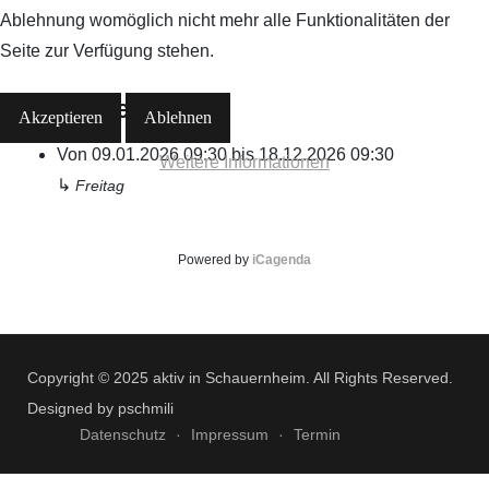
Ablehnung womöglich nicht mehr alle Funktionalitäten der
Seite zur Verfügung stehen.
Alle Daten
Akzeptieren
Ablehnen
Von
09.01.2026
09:30
bis
18.12.2026
09:30
Weitere Informationen
↳
Freitag
Powered by
iCagenda
Copyright © 2025 aktiv in Schauernheim. All Rights Reserved.
Designed by pschmili
Datenschutz
Impressum
Termin