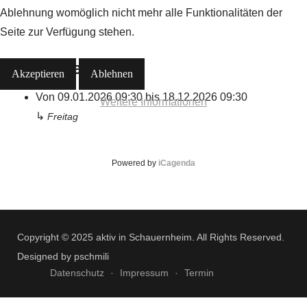
Ablehnung womöglich nicht mehr alle Funktionalitäten der
Seite zur Verfügung stehen.
Alle Daten
Akzeptieren
Ablehnen
Von
09.01.2026
09:30
bis
18.12.2026
09:30
Weitere Informationen
↳
Freitag
Powered by
iCagenda
Copyright © 2025 aktiv in Schauernheim. All Rights Reserved.
Designed by pschmili
Datenschutz
Impressum
Termin